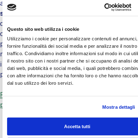
aggiungono i
7 temi fondamentali della
sostenibilità
: coinvolgimento e sviluppo
della comunità, diritti umani, rapporti e
Questo sito web utilizza i cookie
condizioni di lavoro, ambiente, corrette
Utilizziamo i cookie per personalizzare contenuti ed annunci,
pratiche gestionali, aspetti specifici
fornire funzionalità dei social media e per analizzare il nostro
relativi ai consumatori e governance. Stare
traffico. Condividiamo inoltre informazioni sul modo in cui uti
il nostro sito con i nostri partner che si occupano di analisi de
insieme nell’apprendere e imparare
dati web, pubblicità e social media, i quali potrebbero combin
permette di lavorare bene!
con altre informazioni che ha fornito loro o che hanno raccolt
dal suo utilizzo dei loro servizi.
Per approfondire leggi la nostra
presentazione come società benefit
Mostra dettagli
Accetta tutti