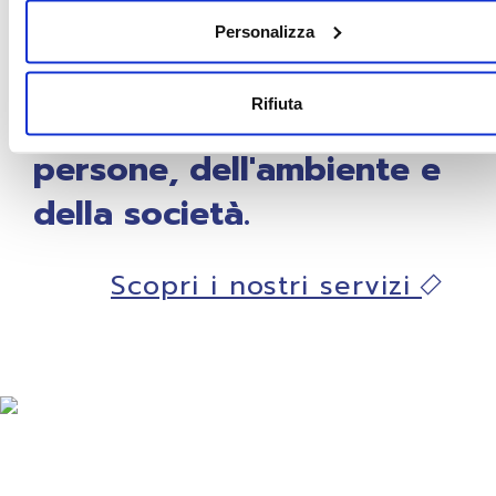
Personalizza
Aiutiamo le aziende a
Rifiuta
crescere nel
rispetto delle
persone, dell'ambiente e
della società.
Scopri i nostri servizi