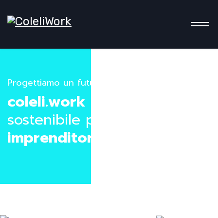
Coo
Progettiamo un futuro sostenibile
coleli.work
Sviluppo
sostenibile per una
nuova
imprenditorialità etica