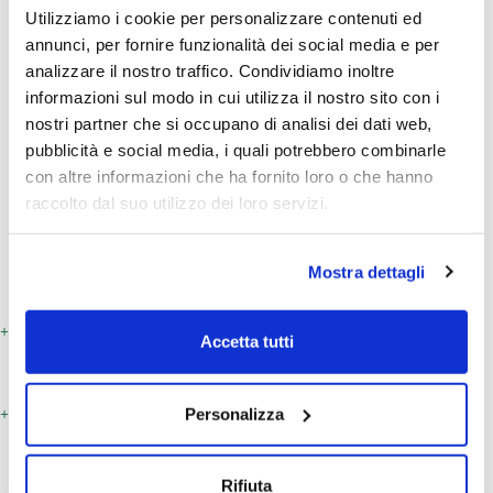
Utilizziamo i cookie per personalizzare contenuti ed
propensione al problem-solving
, il nostro
annunci, per fornire funzionalità dei social media e per
obiettivo è quello di sostenere e
analizzare il nostro traffico. Condividiamo inoltre
sollevare i nostri clienti dalle
informazioni sul modo in cui utilizza il nostro sito con i
preoccupazioni
che spesso si
nostri partner che si occupano di analisi dei dati web,
pubblicità e social media, i quali potrebbero combinarle
accompagnano nell’affrontare tutti gli
con altre informazioni che ha fornito loro o che hanno
aspetti giuridici, stragiudiziali e giudiziali,
raccolto dal suo utilizzo dei loro servizi.
connessi alla propria attività produttiva.
Mostra dettagli
Area Legale
01
Accetta tutti
Area Certificazioni
Personalizza
02
Rifiuta