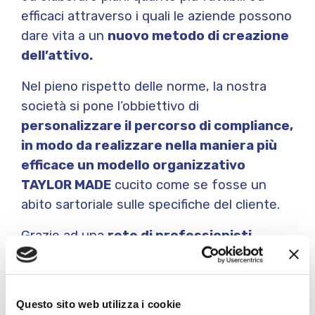
efficaci attraverso i quali le aziende possono
Credi
dare vita a un
nuovo metodo di creazione
dell’attivo.
Nel pieno rispetto delle norme, la nostra
società si pone l’obbiettivo di
personalizzare il percorso di compliance,
in modo da realizzare nella maniera più
efficace un modello organizzativo
TAYLOR MADE
cucito come se fosse un
abito sartoriale sulle specifiche del cliente.
Grazie ad una
rete di professionisti
qualificati nelle più diverse discipline
(commercialisti, notai, consulenti del lavoro,
tributaristi, consulenti finanziari, architetti,
Questo sito web utilizza i cookie
ingegneri e molti altri) e di una
consolidata