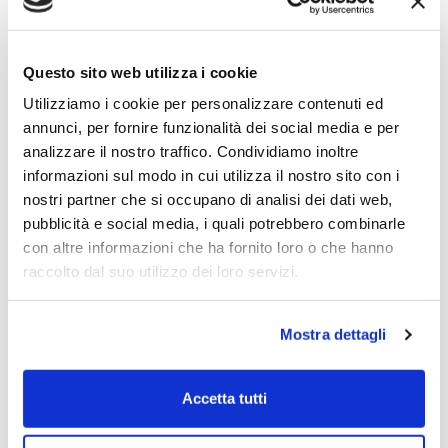
che grazie all’esperienza dei
professionisti viene semplificata in
Questo sito web utilizza i cookie
modo da stimolare l’azione
Utilizziamo i cookie per personalizzare contenuti ed
annunci, per fornire funzionalità dei social media e per
consapevole e supportare la sfida
analizzare il nostro traffico. Condividiamo inoltre
dell’imprenditore.
informazioni sul modo in cui utilizza il nostro sito con i
nostri partner che si occupano di analisi dei dati web,
pubblicità e social media, i quali potrebbero combinarle
I tempi cambiano e i professionisti
con altre informazioni che ha fornito loro o che hanno
raccolto dal suo utilizzo dei loro servizi.
evolvono, l’arrivo del 2023 e
l’accelerazione nel raggiungimento
Mostra dettagli
degli obbiettivi sanciti dall’agenda
2030 ha portato un cambiamento non
Accetta tutti
solo nel
modus operandi
, ma anche