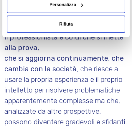
nell’approccio del professionista nei
Personalizza
confronti del mercato.
Rifiuta
Il professionista è colui che si mette
alla prova,
che si aggiorna continuamente, che
cambia con la società
, che riesce a
usare la propria esperienza e il proprio
intelletto per risolvere problematiche
apparentemente complesse ma che,
analizzate da altre prospettive,
possono diventare gradevoli e sfidanti.